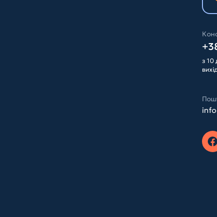
Конс
+38
з 10 
вихі
Пош
inf