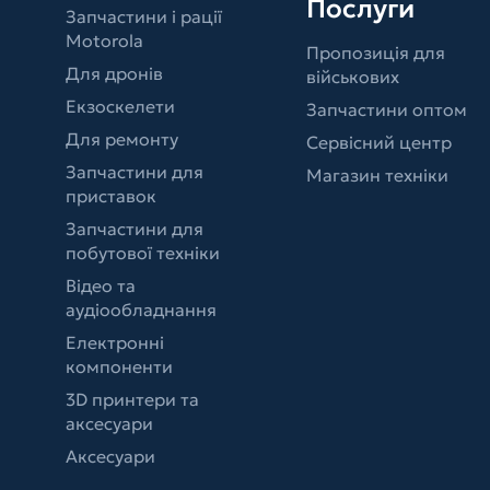
Послуги
Запчастини і рації
Motorola
Пропозиція для
Для дронів
військових
Екзоскелети
Запчастини оптом
Для ремонту
Сервісний центр
Запчастини для
Магазин техніки
приставок
Запчастини для
побутової техніки
Відео та
аудіообладнання
Електронні
компоненти
3D принтери та
аксесуари
Аксесуари