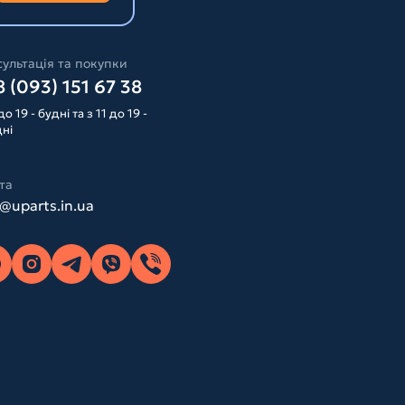
ультація та покупки
 (093) 151 67 38
до 19 - будні та з 11 до 19 -
дні
та
o@uparts.in.ua