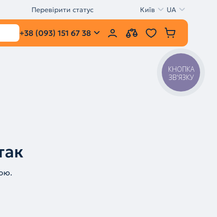
Перевірити статус
Київ
UA
+38 (093) 151 67 38
КНОПКА
ЗВ'ЯЗКУ
так
ою.