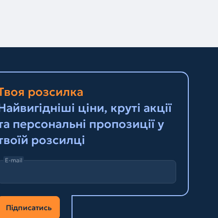
Твоя розсилка
Найвигідніші ціни, круті акції
та персональні пропозиції у
твоїй розсилці
E-mail
Підписатись