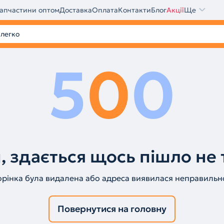
апчастини оптом
Доставка
Оплата
Контакти
Блог
Акції
Ще
5
0
0
, здається щось пішло не 
орінка була видалена або адреса виявилася неправильн
Повернутися на головну