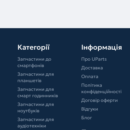
Категорії
Інформація
Запчастини до
Про UParts
смартфонів
Доставка
Запчастини для
Оплата
планшетів
Політика
Запчастини для
конфіденційності
смарт годинників
Договір оферти
Запчастини для
Відгуки
ноутбуків
Блог
Запчастини для
аудіотехніки