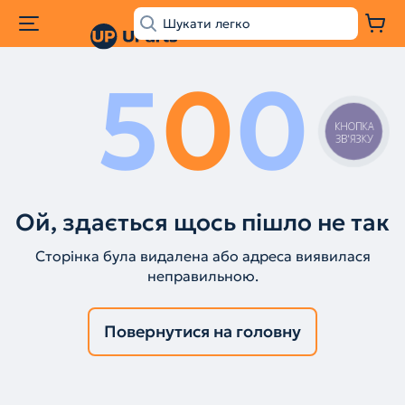
5
0
0
КНОПКА
ЗВ'ЯЗКУ
Ой, здається щось пішло не так
Сторінка була видалена або адреса виявилася
неправильною.
Повернутися на головну