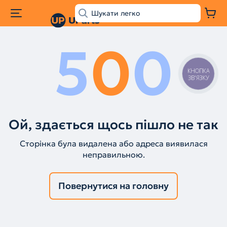
5
0
0
КНОПКА
ЗВ'ЯЗКУ
Ой, здається щось пішло не так
Сторінка була видалена або адреса виявилася
неправильною.
Повернутися на головну