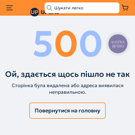
5
0
0
КНОПКА
ЗВ'ЯЗКУ
Ой, здається щось пішло не так
Сторінка була видалена або адреса виявилася
неправильною.
Повернутися на головну