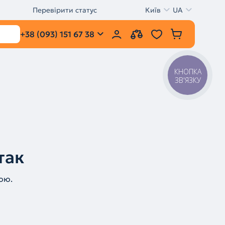
Перевірити статус
Київ
UA
+38 (093) 151 67 38
КНОПКА
ЗВ'ЯЗКУ
так
ою.