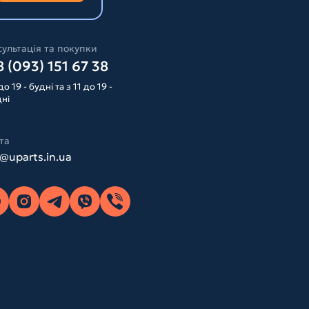
ультація та покупки
 (093) 151 67 38
до 19 - будні та з 11 до 19 -
дні
та
o@uparts.in.ua