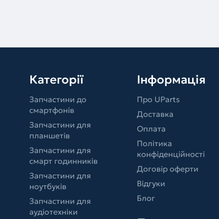
Категорії
Інформація
Запчастини до
Про UParts
смартфонів
Доставка
Запчастини для
Оплата
планшетів
Політика
Запчастини для
конфіденційності
смарт годинників
Договір оферти
Запчастини для
Відгуки
ноутбуків
Блог
Запчастини для
аудіотехніки