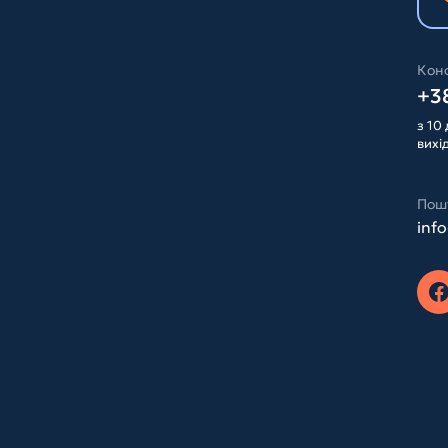
Конс
+38
з 10 
вихі
Пош
inf