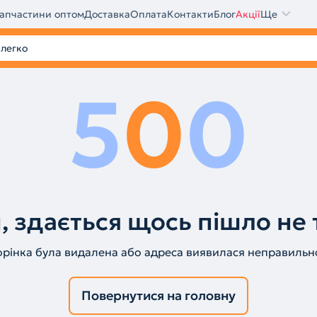
апчастини оптом
Доставка
Оплата
Контакти
Блог
Акції
Ще
5
0
0
, здається щось пішло не 
орінка була видалена або адреса виявилася неправильн
Повернутися на головну