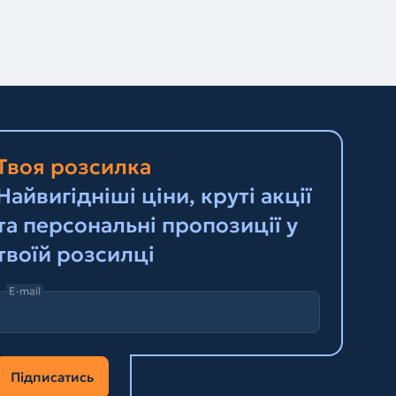
Твоя розсилка
Найвигідніші ціни, круті акції
та персональні пропозиції у
твоїй розсилці
E-mail
Підписатись