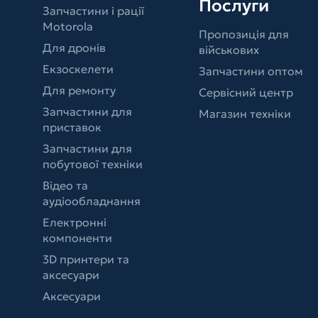
Послуги
Запчастини і рації
Motorola
Пропозиція для
Для дронів
військових
Екзоскелети
Запчастини оптом
Для ремонту
Сервісний центр
Запчастини для
Магазин техніки
приставок
Запчастини для
побутової техніки
Відео та
аудіообладнання
Електронні
компоненти
3D принтери та
аксесуари
Аксесуари