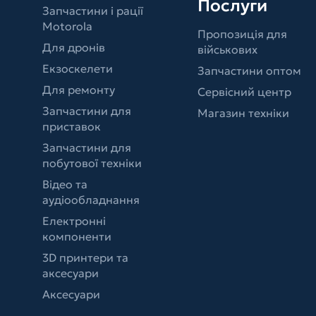
Послуги
Запчастини і рації
Motorola
Пропозиція для
Для дронів
військових
Екзоскелети
Запчастини оптом
Для ремонту
Сервісний центр
Запчастини для
Магазин техніки
приставок
Запчастини для
побутової техніки
Відео та
аудіообладнання
Електронні
компоненти
3D принтери та
аксесуари
Аксесуари