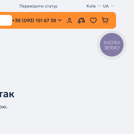
Перевірити статус
Київ
UA
+38 (093) 151 67 38
КНОПКА
ЗВ'ЯЗКУ
так
ою.