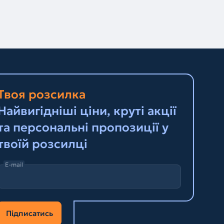
Твоя розсилка
Найвигідніші ціни, круті акції
та персональні пропозиції у
твоїй розсилці
E-mail
Підписатись