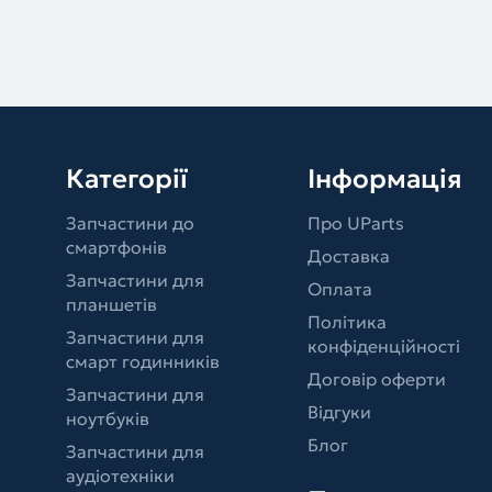
Категорії
Інформація
Запчастини до
Про UParts
смартфонів
Доставка
Запчастини для
Оплата
планшетів
Політика
Запчастини для
конфіденційності
смарт годинників
Договір оферти
Запчастини для
Відгуки
ноутбуків
Блог
Запчастини для
аудіотехніки