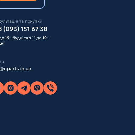
ультація та покупки
 (093) 151 67 38
до 19 - будні та з 11 до 19 -
дні
та
o@uparts.in.ua