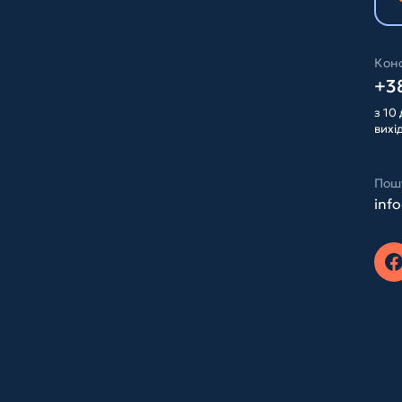
Конс
+38
з 10 
вихі
Пош
inf