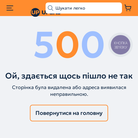
5
0
0
КНОПКА
ЗВ'ЯЗКУ
Ой, здається щось пішло не так
Сторінка була видалена або адреса виявилася
неправильною.
Повернутися на головну