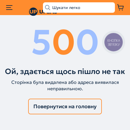
5
0
0
КНОПКА
ЗВ'ЯЗКУ
Ой, здається щось пішло не так
Сторінка була видалена або адреса виявилася
неправильною.
Повернутися на головну