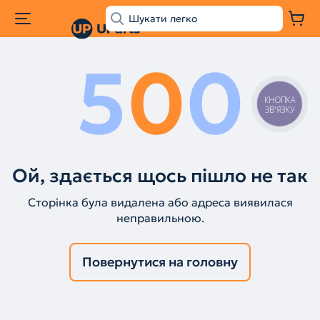
5
0
0
КНОПКА
ЗВ'ЯЗКУ
Ой, здається щось пішло не так
Сторінка була видалена або адреса виявилася
неправильною.
Повернутися на головну