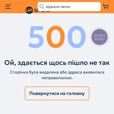
5
0
0
КНОПКА
ЗВ'ЯЗКУ
Ой, здається щось пішло не так
Сторінка була видалена або адреса виявилася
неправильною.
Повернутися на головну