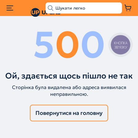
5
0
0
КНОПКА
ЗВ'ЯЗКУ
Ой, здається щось пішло не так
Сторінка була видалена або адреса виявилася
неправильною.
Повернутися на головну