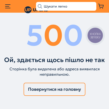
5
0
0
КНОПКА
ЗВ'ЯЗКУ
Ой, здається щось пішло не так
Сторінка була видалена або адреса виявилася
неправильною.
Повернутися на головну