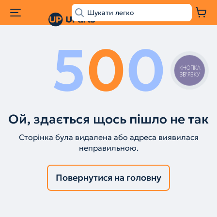
5
0
0
КНОПКА
ЗВ'ЯЗКУ
Ой, здається щось пішло не так
Сторінка була видалена або адреса виявилася
неправильною.
Повернутися на головну