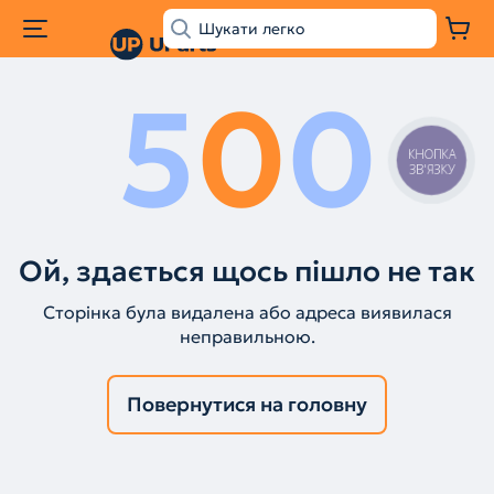
5
0
0
КНОПКА
ЗВ'ЯЗКУ
Ой, здається щось пішло не так
Сторінка була видалена або адреса виявилася
неправильною.
Повернутися на головну