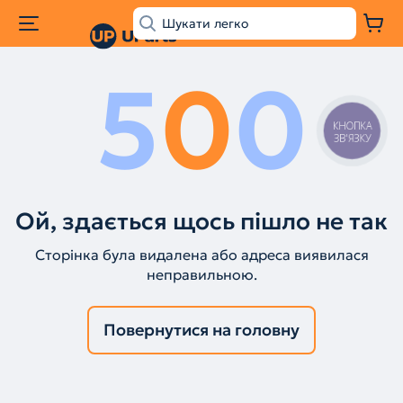
5
0
0
КНОПКА
ЗВ'ЯЗКУ
Ой, здається щось пішло не так
Сторінка була видалена або адреса виявилася
неправильною.
Повернутися на головну