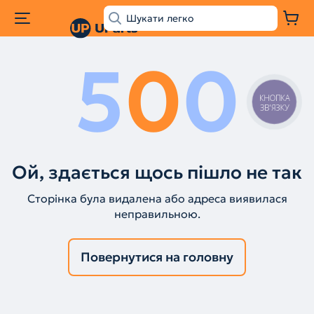
5
0
0
КНОПКА
ЗВ'ЯЗКУ
Ой, здається щось пішло не так
Сторінка була видалена або адреса виявилася
неправильною.
Повернутися на головну