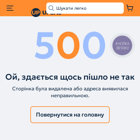
5
0
0
КНОПКА
ЗВ'ЯЗКУ
Ой, здається щось пішло не так
Сторінка була видалена або адреса виявилася
неправильною.
Повернутися на головну