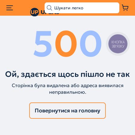
5
0
0
КНОПКА
ЗВ'ЯЗКУ
Ой, здається щось пішло не так
Сторінка була видалена або адреса виявилася
неправильною.
Повернутися на головну