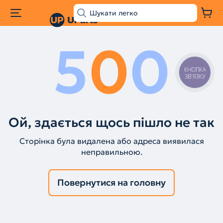
5
0
0
КНОПКА
ЗВ'ЯЗКУ
Ой, здається щось пішло не так
Сторінка була видалена або адреса виявилася
неправильною.
Повернутися на головну