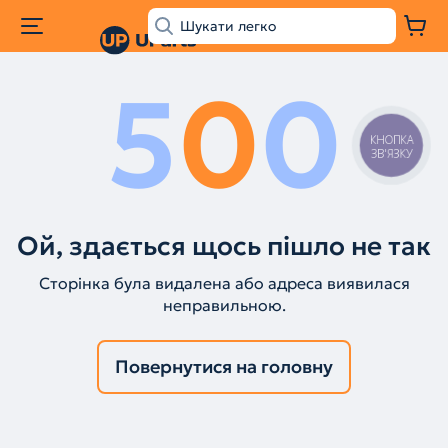
5
0
0
КНОПКА
ЗВ'ЯЗКУ
Ой, здається щось пішло не так
Сторінка була видалена або адреса виявилася
неправильною.
Повернутися на головну