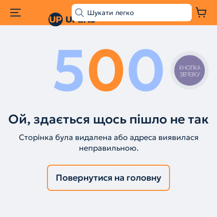
5
0
0
КНОПКА
ЗВ'ЯЗКУ
Ой, здається щось пішло не так
Сторінка була видалена або адреса виявилася
неправильною.
Повернутися на головну