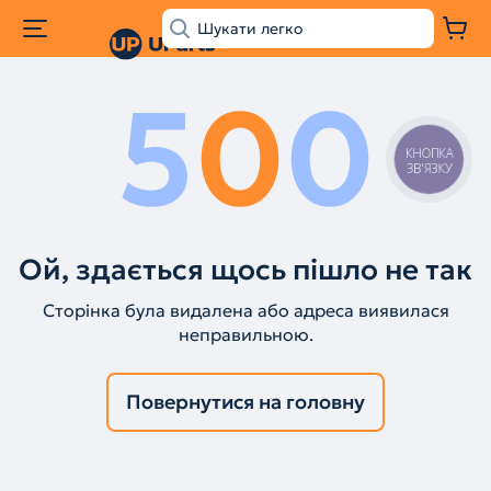
5
0
0
КНОПКА
ЗВ'ЯЗКУ
Ой, здається щось пішло не так
Сторінка була видалена або адреса виявилася
неправильною.
Повернутися на головну