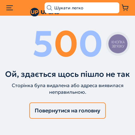
5
0
0
КНОПКА
ЗВ'ЯЗКУ
Ой, здається щось пішло не так
Сторінка була видалена або адреса виявилася
неправильною.
Повернутися на головну