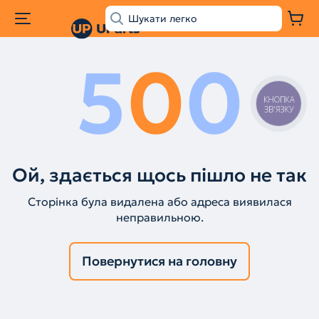
5
0
0
КНОПКА
ЗВ'ЯЗКУ
Ой, здається щось пішло не так
Сторінка була видалена або адреса виявилася
неправильною.
Повернутися на головну