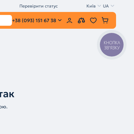
Перевірити статус
Київ
UA
+38 (093) 151 67 38
КНОПКА
ЗВ'ЯЗКУ
так
ою.