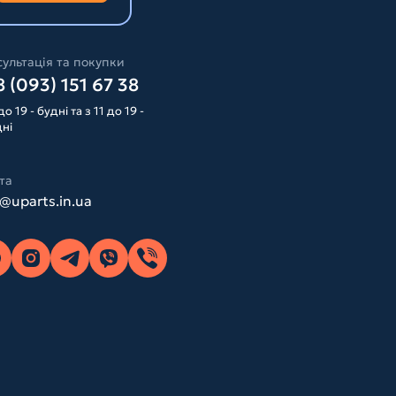
ультація та покупки
 (093) 151 67 38
до 19 - будні та з 11 до 19 -
дні
та
o@uparts.in.ua