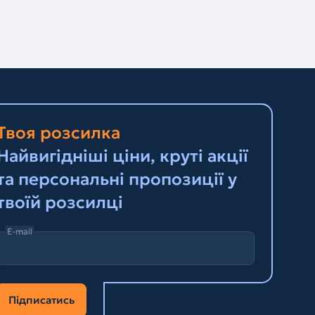
Твоя розсилка
Найвигідніші ціни, круті акції
та персональні пропозиції у
твоїй розсилці
E-mail
Підписатись