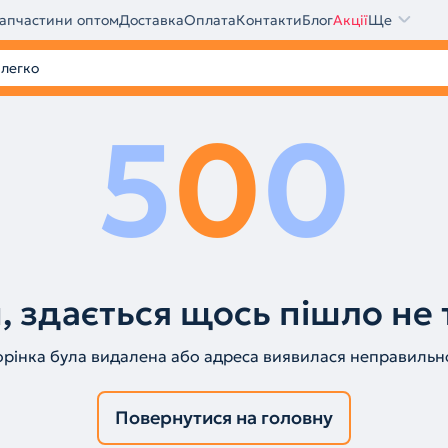
апчастини оптом
Доставка
Оплата
Контакти
Блог
Акції
Ще
5
0
0
, здається щось пішло не 
орінка була видалена або адреса виявилася неправильн
Повернутися на головну