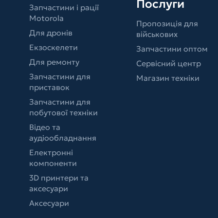
Послуги
Запчастини і рації
Motorola
Пропозиція для
Для дронів
військових
Екзоскелети
Запчастини оптом
Для ремонту
Сервісний центр
Запчастини для
Магазин техніки
приставок
Запчастини для
побутової техніки
Відео та
аудіообладнання
Електронні
компоненти
3D принтери та
аксесуари
Аксесуари