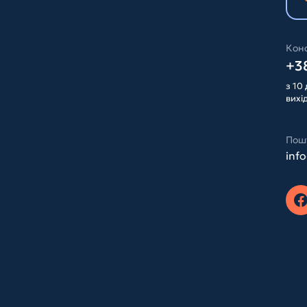
Конс
+38
з 10 
вихі
Пош
inf