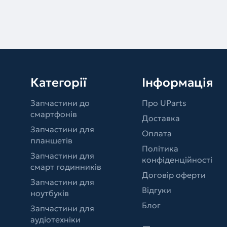
Категорії
Інформація
Запчастини до
Про UParts
смартфонів
Доставка
Запчастини для
Оплата
планшетів
Політика
Запчастини для
конфіденційності
смарт годинників
Договір оферти
Запчастини для
Відгуки
ноутбуків
Блог
Запчастини для
аудіотехніки