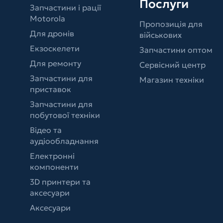
Послуги
Запчастини і рації
Motorola
Пропозиція для
Для дронів
військових
Екзоскелети
Запчастини оптом
Для ремонту
Сервісний центр
Запчастини для
Магазин техніки
приставок
Запчастини для
побутової техніки
Відео та
аудіообладнання
Електронні
компоненти
3D принтери та
аксесуари
Аксесуари