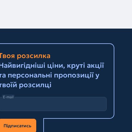
Твоя розсилка
Найвигідніші ціни, круті акції
та персональні пропозиції у
твоїй розсилці
E-mail
Підписатись