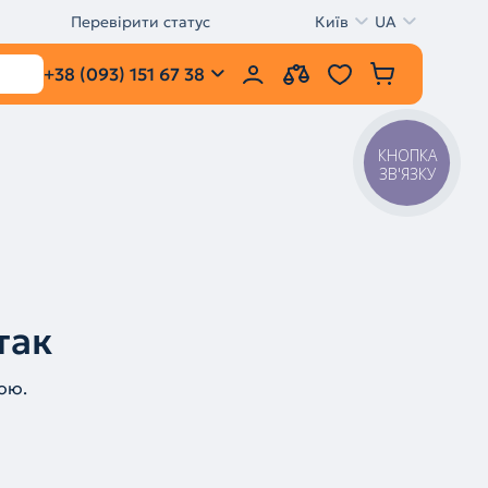
Перевірити статус
Київ
UA
+38 (093) 151 67 38
КНОПКА
ЗВ'ЯЗКУ
так
ою.