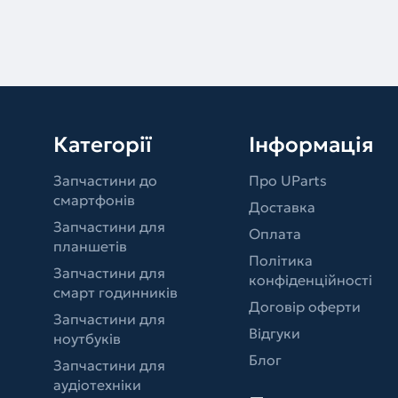
Категорії
Інформація
Запчастини до
Про UParts
смартфонів
Доставка
Запчастини для
Оплата
планшетів
Політика
Запчастини для
конфіденційності
смарт годинників
Договір оферти
Запчастини для
Відгуки
ноутбуків
Блог
Запчастини для
аудіотехніки