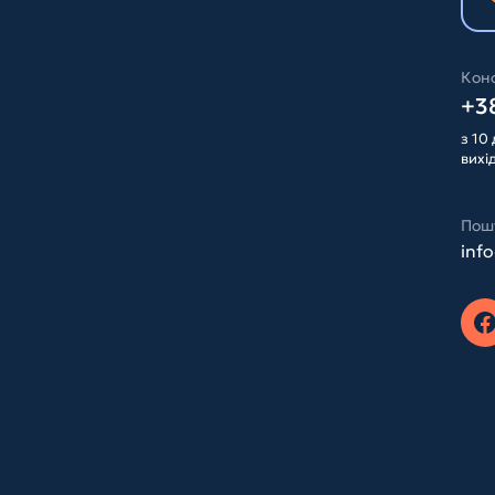
Конс
+38
з 10 
вихі
Пош
inf