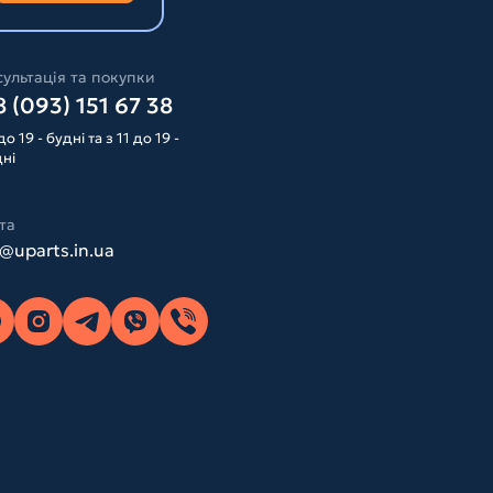
ультація та покупки
 (093) 151 67 38
до 19 - будні та з 11 до 19 -
дні
та
o@uparts.in.ua