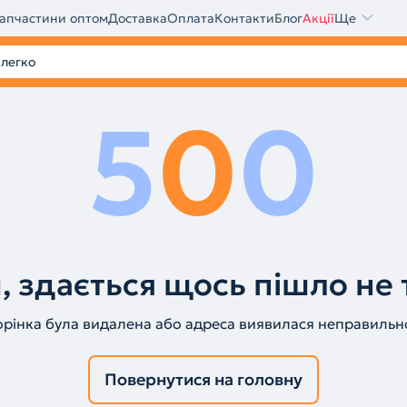
апчастини оптом
Доставка
Оплата
Контакти
Блог
Акції
Ще
5
0
0
, здається щось пішло не 
орінка була видалена або адреса виявилася неправильн
Повернутися на головну