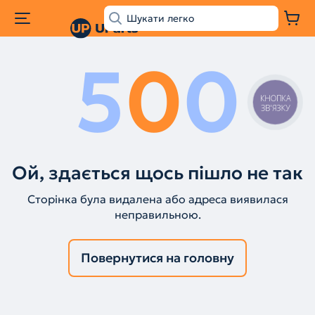
5
0
0
КНОПКА
ЗВ'ЯЗКУ
Ой, здається щось пішло не так
Сторінка була видалена або адреса виявилася
неправильною.
Повернутися на головну