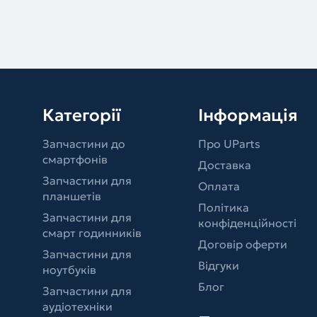
Категорії
Інформація
Запчастини до
Про UParts
смартфонів
Доставка
Запчастини для
Оплата
планшетів
Політика
Запчастини для
конфіденційності
смарт годинників
Договір оферти
Запчастини для
Відгуки
ноутбуків
Блог
Запчастини для
аудіотехніки