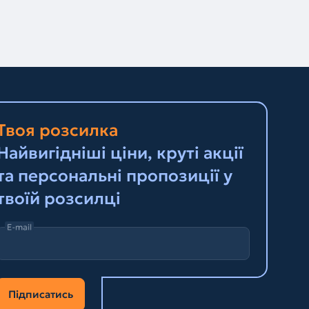
Твоя розсилка
Найвигідніші ціни, круті акції
та персональні пропозиції у
твоїй розсилці
E-mail
Підписатись