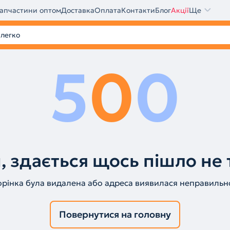
апчастини оптом
Доставка
Оплата
Контакти
Блог
Акції
Ще
5
0
0
, здається щось пішло не 
орінка була видалена або адреса виявилася неправильн
Повернутися на головну