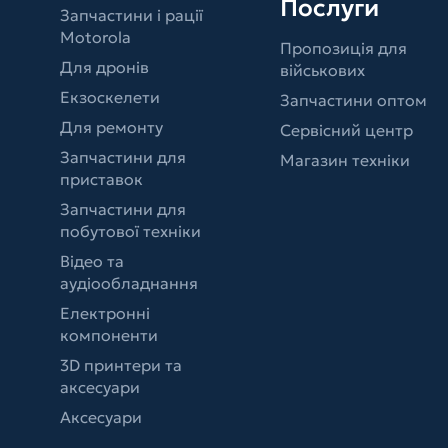
Послуги
Запчастини і рації
Motorola
Пропозиція для
Для дронів
військових
Екзоскелети
Запчастини оптом
Для ремонту
Сервісний центр
Запчастини для
Магазин техніки
приставок
Запчастини для
побутової техніки
Відео та
аудіообладнання
Електронні
компоненти
3D принтери та
аксесуари
Аксесуари