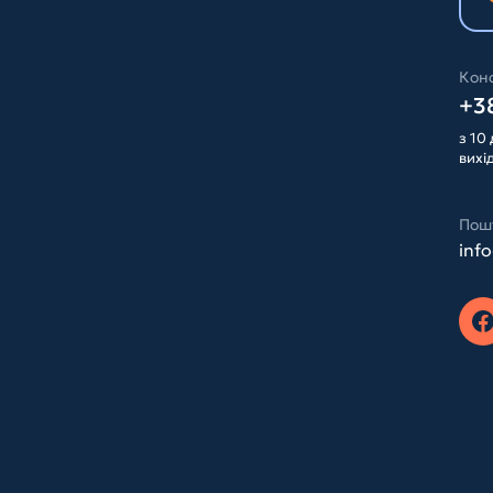
Конс
+38
з 10 
вихі
Пош
inf