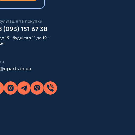
ультація та покупки
 (093) 151 67 38
до 19 - будні та з 11 до 19 -
дні
та
o@uparts.in.ua