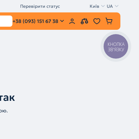
Перевірити статус
Київ
UA
+38 (093) 151 67 38
КНОПКА
ЗВ'ЯЗКУ
так
ою.