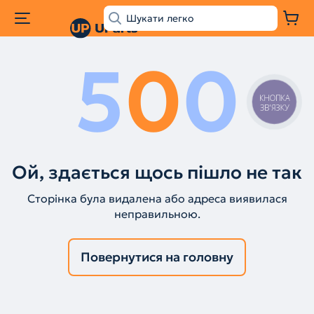
5
0
0
КНОПКА
ЗВ'ЯЗКУ
Ой, здається щось пішло не так
Сторінка була видалена або адреса виявилася
неправильною.
Повернутися на головну