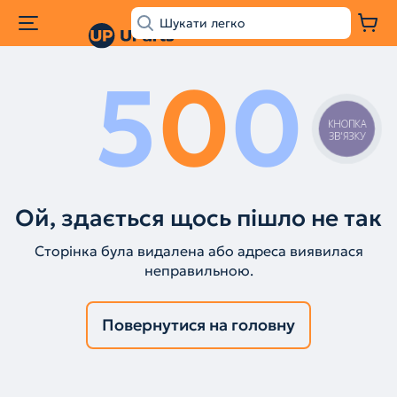
5
0
0
КНОПКА
ЗВ'ЯЗКУ
Ой, здається щось пішло не так
Сторінка була видалена або адреса виявилася
неправильною.
Повернутися на головну