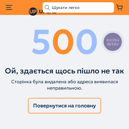
5
0
0
КНОПКА
ЗВ'ЯЗКУ
Ой, здається щось пішло не так
Сторінка була видалена або адреса виявилася
неправильною.
Повернутися на головну