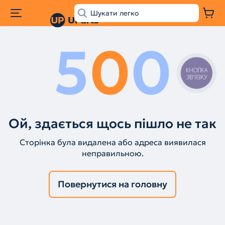
5
0
0
КНОПКА
ЗВ'ЯЗКУ
Ой, здається щось пішло не так
Сторінка була видалена або адреса виявилася
неправильною.
Повернутися на головну