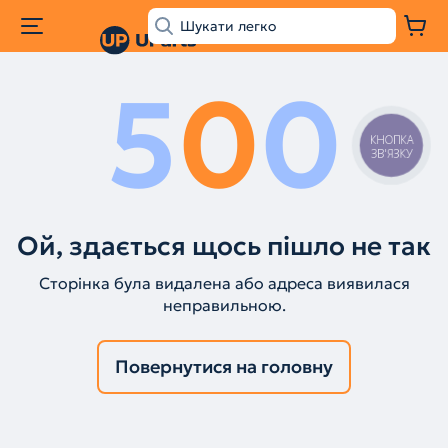
5
0
0
КНОПКА
ЗВ'ЯЗКУ
Ой, здається щось пішло не так
Сторінка була видалена або адреса виявилася
неправильною.
Повернутися на головну