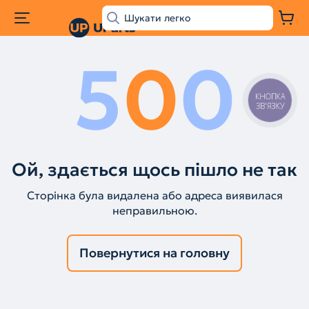
5
0
0
КНОПКА
ЗВ'ЯЗКУ
Ой, здається щось пішло не так
Сторінка була видалена або адреса виявилася
неправильною.
Повернутися на головну