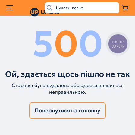
5
0
0
КНОПКА
ЗВ'ЯЗКУ
Ой, здається щось пішло не так
Сторінка була видалена або адреса виявилася
неправильною.
Повернутися на головну