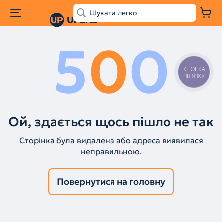
5
0
0
КНОПКА
ЗВ'ЯЗКУ
Ой, здається щось пішло не так
Сторінка була видалена або адреса виявилася
неправильною.
Повернутися на головну