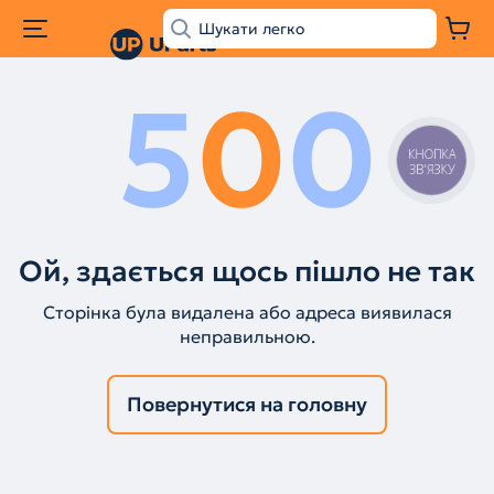
5
0
0
КНОПКА
ЗВ'ЯЗКУ
Ой, здається щось пішло не так
Сторінка була видалена або адреса виявилася
неправильною.
Повернутися на головну