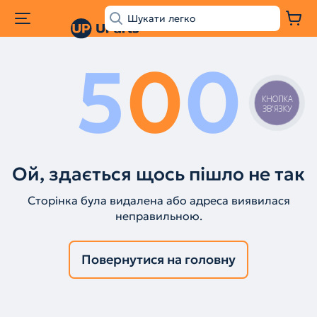
5
0
0
КНОПКА
ЗВ'ЯЗКУ
Ой, здається щось пішло не так
Сторінка була видалена або адреса виявилася
неправильною.
Повернутися на головну