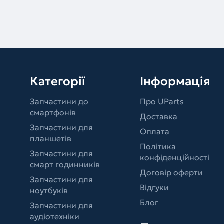
Категорії
Інформація
Запчастини до
Про UParts
смартфонів
Доставка
Запчастини для
Оплата
планшетів
Політика
Запчастини для
конфіденційності
смарт годинників
Договір оферти
Запчастини для
Відгуки
ноутбуків
Блог
Запчастини для
аудіотехніки