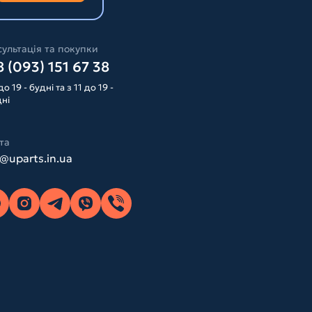
ультація та покупки
 (093) 151 67 38
до 19 - будні та з 11 до 19 -
дні
та
o@uparts.in.ua