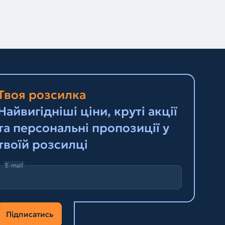
Твоя розсилка
Найвигідніші ціни, круті акції
та персональні пропозиції у
твоїй розсилці
E-mail
Підписатись