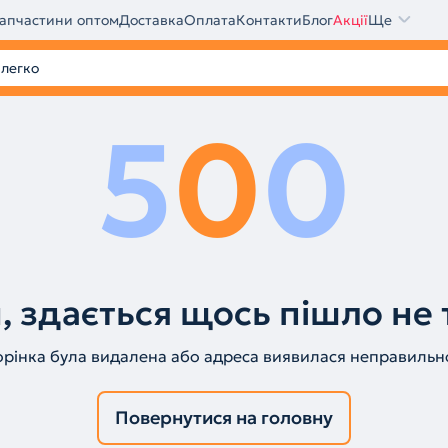
апчастини оптом
Доставка
Оплата
Контакти
Блог
Акції
Ще
5
0
0
, здається щось пішло не 
орінка була видалена або адреса виявилася неправильн
Повернутися на головну