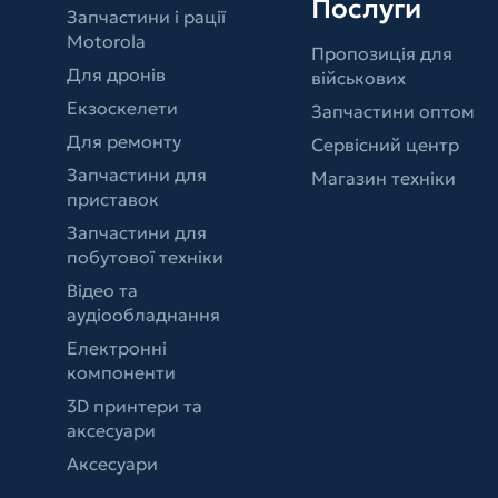
Послуги
Запчастини і рації
Motorola
Пропозиція для
Для дронів
військових
Екзоскелети
Запчастини оптом
Для ремонту
Сервісний центр
Запчастини для
Магазин техніки
приставок
Запчастини для
побутової техніки
Відео та
аудіообладнання
Електронні
компоненти
3D принтери та
аксесуари
Аксесуари