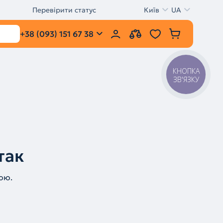
Перевірити статус
Київ
UA
+38 (093) 151 67 38
КНОПКА
ЗВ'ЯЗКУ
так
ою.