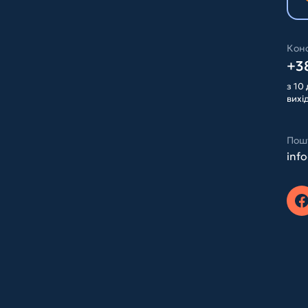
Конс
+38
з 10 
вихі
Пош
inf