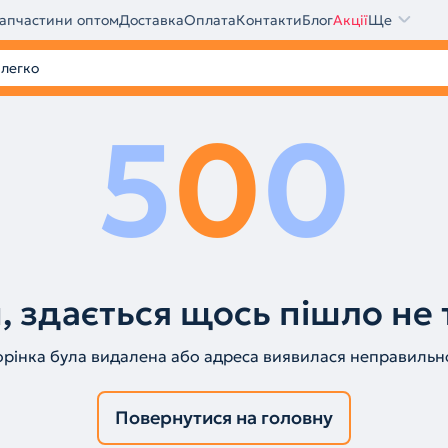
апчастини оптом
Доставка
Оплата
Контакти
Блог
Акції
Ще
5
0
0
, здається щось пішло не 
орінка була видалена або адреса виявилася неправильн
Повернутися на головну