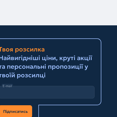
Твоя розсилка
Найвигідніші ціни, круті акції
та персональні пропозиції у
твоїй розсилці
E-mail
Підписатись