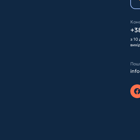
Конс
+38
з 10 
вихі
Пош
inf