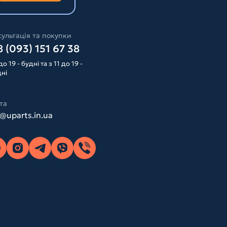
ультація та покупки
 (093) 151 67 38
до 19 - будні та з 11 до 19 -
дні
та
o@uparts.in.ua