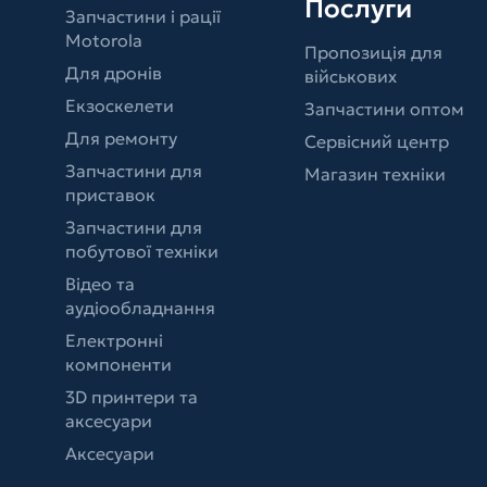
Послуги
Запчастини і рації
Motorola
Пропозиція для
Для дронів
військових
Екзоскелети
Запчастини оптом
Для ремонту
Сервісний центр
Запчастини для
Магазин техніки
приставок
Запчастини для
побутової техніки
Відео та
аудіообладнання
Електронні
компоненти
3D принтери та
аксесуари
Аксесуари