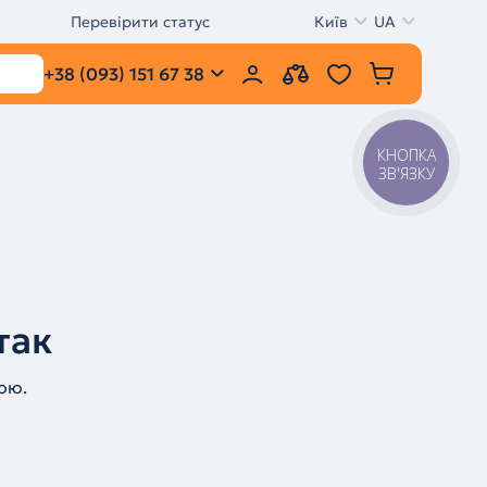
Перевірити статус
Київ
UA
+38 (093) 151 67 38
КНОПКА
ЗВ'ЯЗКУ
так
ою.