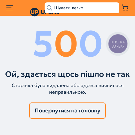
5
0
0
КНОПКА
ЗВ'ЯЗКУ
Ой, здається щось пішло не так
Сторінка була видалена або адреса виявилася
неправильною.
Повернутися на головну