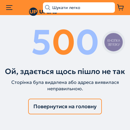
5
0
0
КНОПКА
ЗВ'ЯЗКУ
Ой, здається щось пішло не так
Сторінка була видалена або адреса виявилася
неправильною.
Повернутися на головну