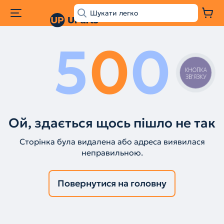
5
0
0
КНОПКА
ЗВ'ЯЗКУ
Ой, здається щось пішло не так
Сторінка була видалена або адреса виявилася
неправильною.
Повернутися на головну