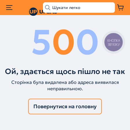
5
0
0
КНОПКА
ЗВ'ЯЗКУ
Ой, здається щось пішло не так
Сторінка була видалена або адреса виявилася
неправильною.
Повернутися на головну