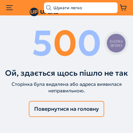
5
0
0
КНОПКА
ЗВ'ЯЗКУ
Ой, здається щось пішло не так
Сторінка була видалена або адреса виявилася
неправильною.
Повернутися на головну