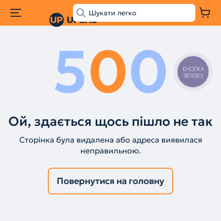
5
0
0
КНОПКА
ЗВ'ЯЗКУ
Ой, здається щось пішло не так
Сторінка була видалена або адреса виявилася
неправильною.
Повернутися на головну