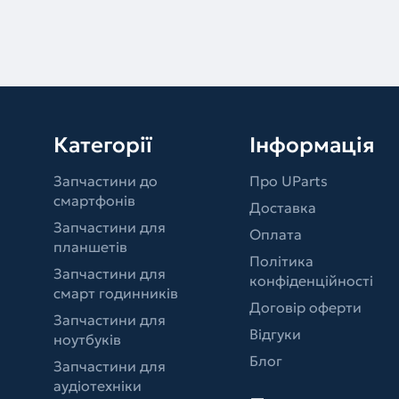
Категорії
Інформація
Запчастини до
Про UParts
смартфонів
Доставка
Запчастини для
Оплата
планшетів
Політика
Запчастини для
конфіденційності
смарт годинників
Договір оферти
Запчастини для
Відгуки
ноутбуків
Блог
Запчастини для
аудіотехніки