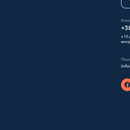
Конс
+38
з 10 
вихі
Пош
inf