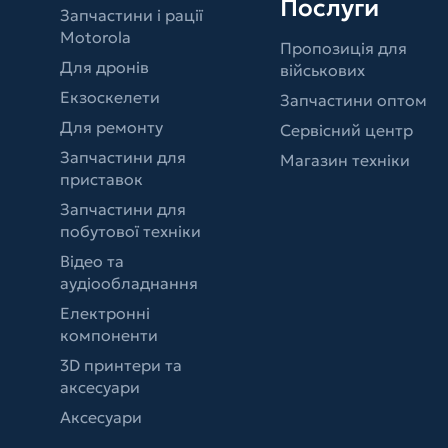
Послуги
Запчастини і рації
Motorola
Пропозиція для
Для дронів
військових
Екзоскелети
Запчастини оптом
Для ремонту
Сервісний центр
Запчастини для
Магазин техніки
приставок
Запчастини для
побутової техніки
Відео та
аудіообладнання
Електронні
компоненти
3D принтери та
аксесуари
Аксесуари