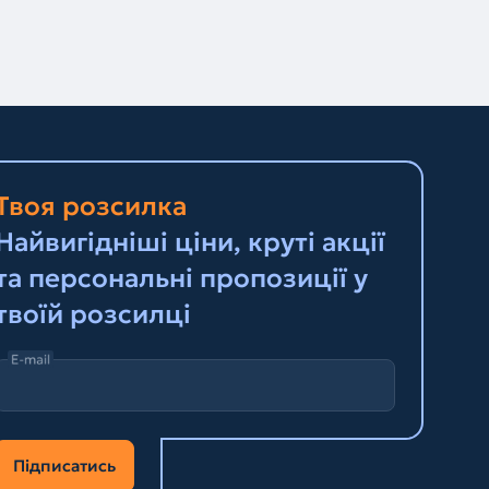
Твоя розсилка
Найвигідніші ціни, круті акції
та персональні пропозиції у
твоїй розсилці
E-mail
Підписатись