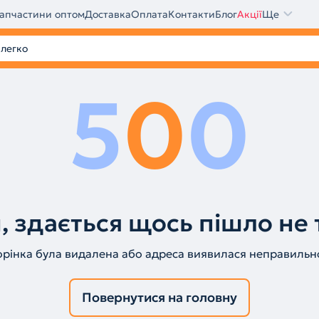
апчастини оптом
Доставка
Оплата
Контакти
Блог
Акції
Ще
5
0
0
, здається щось пішло не 
орінка була видалена або адреса виявилася неправильн
Повернутися на головну