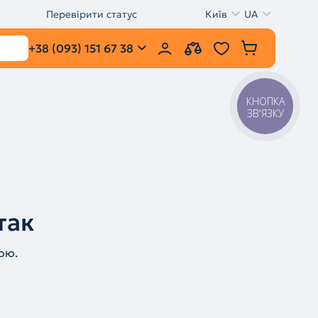
Перевірити статус
Київ
UA
+38 (093) 151 67 38
КНОПКА
ЗВ'ЯЗКУ
так
ою.