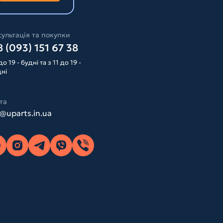
ультація та покупки
 (093) 151 67 38
до 19 - будні та з 11 до 19 -
дні
та
o@uparts.in.ua