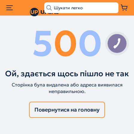
5
0
0
КНОПКА
ЗВ'ЯЗКУ
Ой, здається щось пішло не так
Сторінка була видалена або адреса виявилася
неправильною.
Повернутися на головну