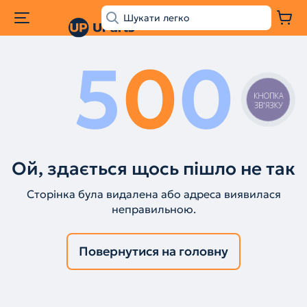
5
0
0
КНОПКА
ЗВ'ЯЗКУ
Ой, здається щось пішло не так
Сторінка була видалена або адреса виявилася
неправильною.
Повернутися на головну