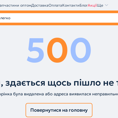
апчастини оптом
Доставка
Оплата
Контакти
Блог
Акції
Ще
5
0
0
, здається щось пішло не 
орінка була видалена або адреса виявилася неправильн
Повернутися на головну