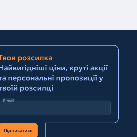
Твоя розсилка
Найвигідніші ціни, круті акції
та персональні пропозиції у
твоїй розсилці
E-mail
Підписатись