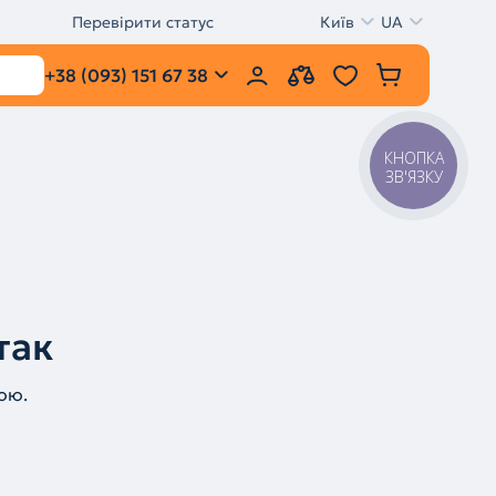
Перевірити статус
Київ
UA
+38 (093) 151 67 38
КНОПКА
ЗВ'ЯЗКУ
так
ою.