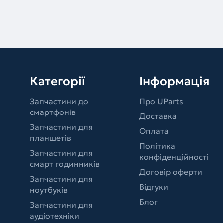
Категорії
Інформація
Запчастини до
Про UParts
смартфонів
Доставка
Запчастини для
Оплата
планшетів
Політика
Запчастини для
конфіденційності
смарт годинників
Договір оферти
Запчастини для
Відгуки
ноутбуків
Блог
Запчастини для
аудіотехніки