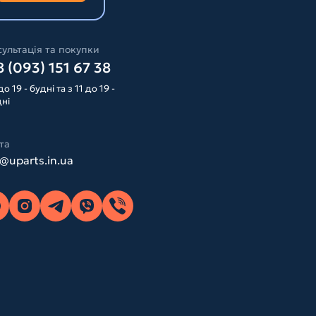
ультація та покупки
 (093) 151 67 38
до 19 - будні та з 11 до 19 -
дні
та
o@uparts.in.ua