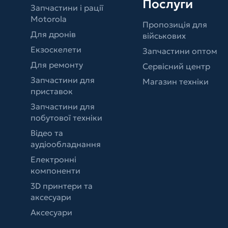
Послуги
Запчастини і рації
Motorola
Пропозиція для
Для дронів
військових
Екзоскелети
Запчастини оптом
Для ремонту
Сервісний центр
Запчастини для
Магазин техніки
приставок
Запчастини для
побутової техніки
Відео та
аудіообладнання
Електронні
компоненти
3D принтери та
аксесуари
Аксесуари