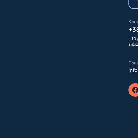
Конс
+38
з 10 
вихі
Пош
inf